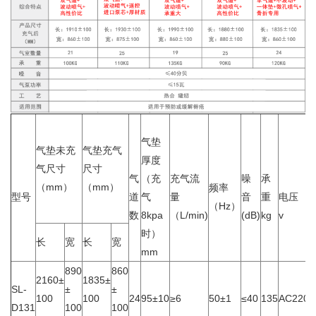
气垫
气垫未充
气垫充气
厚度
气尺寸
尺寸
气
（充
充气流
噪
承
（mm）
（mm）
频率
型号
道
气
量
音
重
电压
（Hz）
数
8kpa
（L/min)
(dB)
kg
v
时）
长
宽
长
宽
mm
890
860
2160±
1835±
SL-
±
±
100
100
24
95±10
≥6
50±1
≤40
135
AC220±
D131
100
100